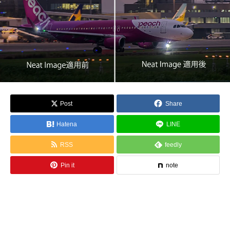
Post
Share
Hatena
LINE
RSS
feedly
Pin it
note