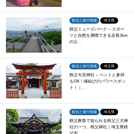
観光と旅行情報
埼玉県
秩父ミューズパーク – スポー
ツと自然を満喫できる全長3km
の公…
観光と旅行情報
埼玉県
秩父今宮神社 – ペットと参拝
もOK！縁結びのパワースポッ
ト！｜…
観光と旅行情報
埼玉県
秩父夜祭で知られる秩父三大神
社の一つ、秩父神社｜埼玉県秩
父市