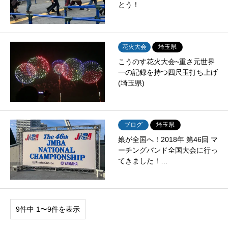
とう！
花火大会
埼玉県
こうのす花火大会~重さ元世界
一の記録を持つ四尺玉打ち上げ
(埼玉県)
ブログ
埼玉県
娘が全国へ！2018年 第46回 マ
ーチングバンド全国大会に行っ
てきました！…
9件中 1〜9件を表示