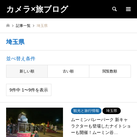
カメラ×旅ブログ
検索
記事一覧
埼玉県
埼玉県
並べ替え条件
新しい順
古い順
閲覧数順
9件中 1〜9件を表示
観光と旅行情報
埼玉県
ムーミンバレーパーク 新キャ
ラクターも登場したナイトショ
ーも開催！ムーミン谷…