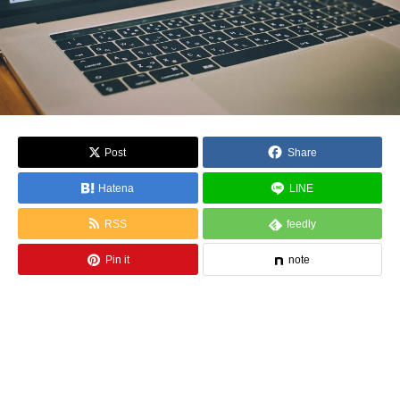
Post
Share
Hatena
LINE
RSS
feedly
Pin it
note