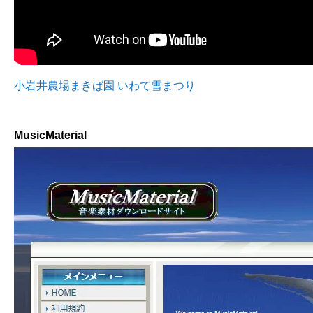
小岩井農場まきば園 いわて雪まつり
MusicMaterial