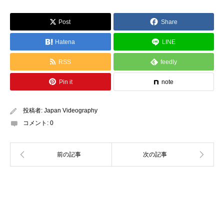
Post
Share
Hatena
LINE
RSS
feedly
Pin it
note
投稿者:
Japan Videography
コメント:
0