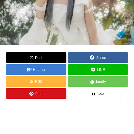
Post
Share
Hatena
LINE
RSS
feedly
Pin it
note