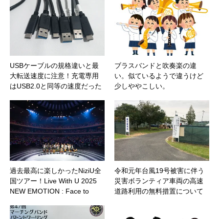
USBケーブルの規格違いと最
ブラスバンドと吹奏楽の違
大転送速度に注意！充電専用
い。似ているようで違うけど
はUSB2.0と同等の速度だった
少しややこしい。
過去最高に楽しかったNiziU全
令和元年台風19号被害に伴う
国ツアー！Live With U 2025
災害ボランティア車両の高速
NEW EMOTION : Face to
道路利用の無料措置について
Face @仙台
まとめました