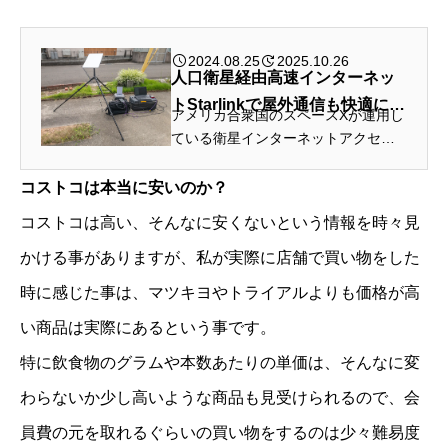
2024.08.25
2025.10.26
人口衛星経由高速インターネッ
トStarlinkで屋外通信も快適に！
アメリカ合衆国のスペースXが運用し
契約方法とレビュー！
ている衛星インターネットアクセス
サービス「スターリンク(Starlink)」
の契約をしたので、実際にパソコン
コストコは本当に安いのか？
に接続をして通信速度や安定性の
コストコは高い、そんなに安くないという情報を時々見
他、消費電力などを屋外のライブ配
信テ...
かける事がありますが、私が実際に店舗で買い物をした
時に感じた事は、マツキヨやトライアルよりも価格が高
い商品は実際にあるという事です。
特に飲食物のグラムや本数あたりの単価は、そんなに変
わらないか少し高いような商品も見受けられるので、会
員費の元を取れるぐらいの買い物をするのは少々難易度