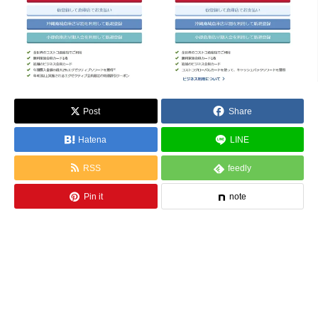
Post
Share
Hatena
LINE
RSS
feedly
Pin it
note