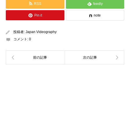
RSS
feedly
Pin it
note
投稿者:
Japan Videography
コメント:
0