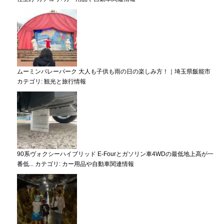
ムーミンバレーパーク 大人も子供も雨の日の楽しみ方！｜埼玉県飯能市
カテゴリ:
観光と旅行情報
90系ヴォクシーハイブリッド E-Fourとガソリン車4WDの最低地上高が一
番低...
カテゴリ:
カー用品や自動車関連情報