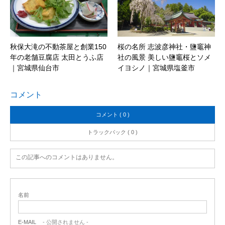
秋保大滝の不動茶屋と創業150
桜の名所 志波彦神社・鹽竈神
年の老舗豆腐店 太田とうふ店
社の風景 美しい鹽竈桜とソメ
｜宮城県仙台市
イヨシノ｜宮城県塩釜市
コメント
コメント ( 0 )
トラックバック ( 0 )
この記事へのコメントはありません。
名前
E-MAIL
- 公開されません -