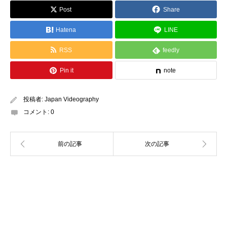
Post
Share
Hatena
LINE
RSS
feedly
Pin it
note
投稿者:
Japan Videography
コメント:
0