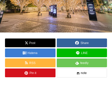
Post
Share
Hatena
LINE
RSS
feedly
Pin it
note