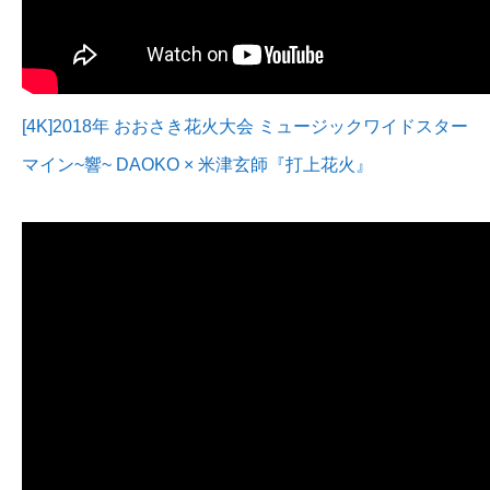
[4K]2018年 おおさき花火大会 ミュージックワイドスター
マイン~響~ DAOKO × 米津玄師『打上花火』