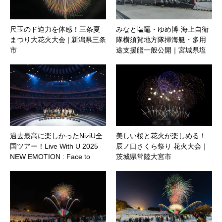
尺玉のド迫力を体感！三条夏
みなと塩竈・ゆめ博-海上自衛
まつり大花火大会 | 新潟県三条
隊横須賀地方隊掃海艇・多用
市
途支援艦一般公開｜宮城県塩
釜市
過去最高に楽しかったNiziU全
美しい桜と花火が楽しめる！
国ツアー！Live With U 2025
辰ノ口さくら祭り 花火大会｜
NEW EMOTION : Face to
茨城県常陸大宮市
Face @仙台