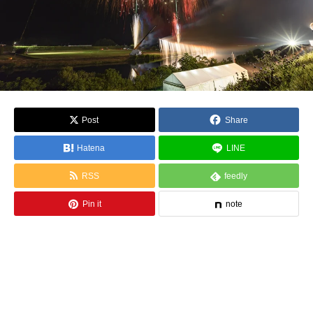
Post
Share
Hatena
LINE
RSS
feedly
Pin it
note