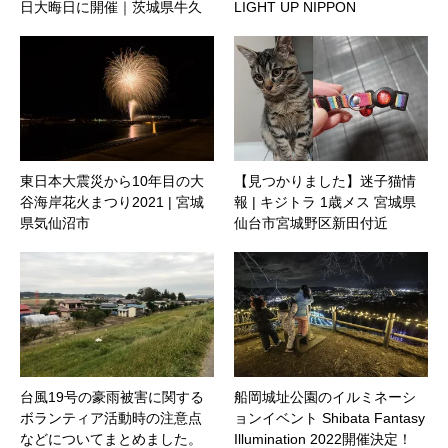
日大晦日に開催｜茨城県牛久
LIGHT UP NIPPON
市
東日本大震災から10年目の大
【見つかりました】迷子猫情
谷海岸花火まつり2021 | 宮城
報 | キジトラ 1歳メス 宮城県
県気仙沼市
仙台市宮城野区新田付近
台風19号の豪雨被害に関する
船岡城址公園のイルミネーシ
ボランティア活動時の注意点
ョンイベント Shibata Fantasy
などについてまとめました。
Illumination 2022開催決定！