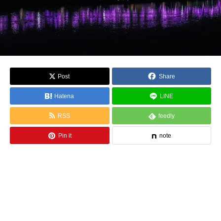
Post
Share
Hatena
LINE
RSS
feedly
Pin it
note