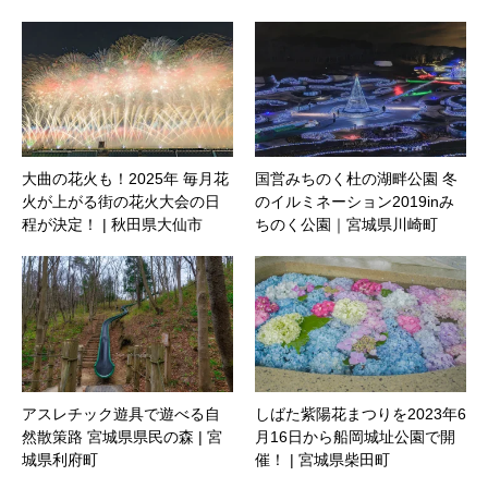
大曲の花火も！2025年 毎月花
国営みちのく杜の湖畔公園 冬
火が上がる街の花火大会の日
のイルミネーション2019inみ
程が決定！ | 秋田県大仙市
ちのく公園｜宮城県川崎町
アスレチック遊具で遊べる自
しばた紫陽花まつりを2023年6
然散策路 宮城県県民の森 | 宮
月16日から船岡城址公園で開
城県利府町
催！ | 宮城県柴田町