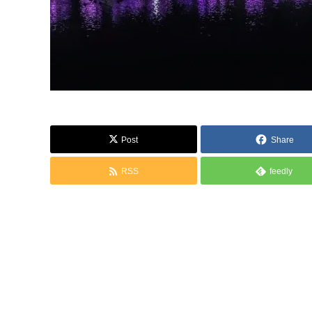
Post
Share
RSS
feedly