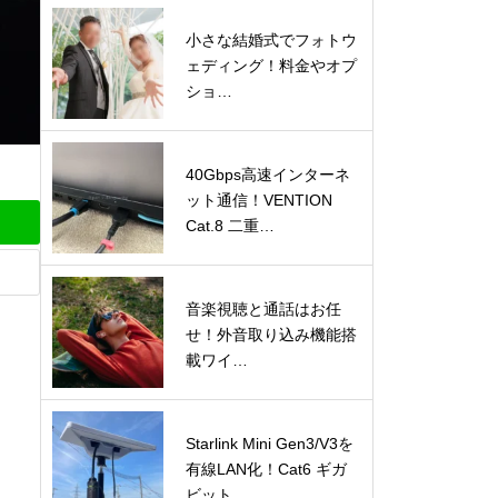
小さな結婚式でフォトウ
ェディング！料金やオプ
ショ…
40Gbps高速インターネ
ット通信！VENTION
Cat.8 二重…
音楽視聴と通話はお任
せ！外音取り込み機能搭
載ワイ…
Starlink Mini Gen3/V3を
有線LAN化！Cat6 ギガ
ビット…