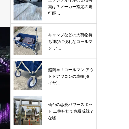
エンジンオイルの交換時
期は？メーカー指定の走
行距…
キャンプなどの大荷物持
ち運びに便利なコールマ
ン ア…
超簡単！コールマン アウ
トドアワゴンの車輪(タ
イヤ)…
仙台の恋愛パワースポッ
ト 二柱神社で良縁成就？
な嘘…