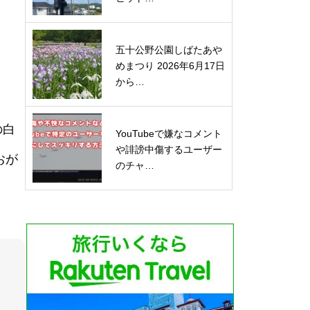
五十公野公園しばたあや
めまつり 2026年6月17日
から…
の白
YouTubeで嫌なコメント
や誹謗中傷するユーザー
おが
のチャ…