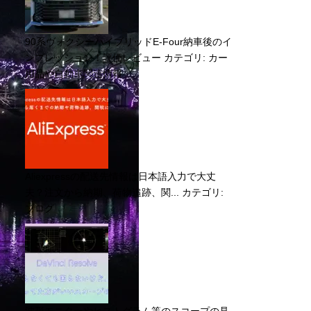
90系ヴォクシーハイブリッドE-Four納車後のイ
ンプレッション！評価レビュー
カテゴリ:
カー
用品や自動車関連情報
Aliexpressの配送先情報は日本語入力で大丈
夫？注文から納期、荷物追跡、関...
カテゴリ:
ブログ