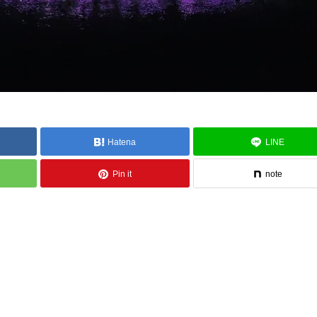
Hatena
LINE
Pin it
note