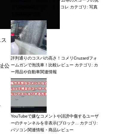
波形モニターやヒストグラム等のスコープの見
方 | 映像編集ソフト・カラコレ
カテゴリ:
写真
と映像関連情報
スス
評判通りのコスパの高さ！コメリCruzardフォ
ームガンで泡洗車！比較レビュー
カテゴリ:
カ
城址公
ー用品や自動車関連情報
し
YouTubeで嫌なコメントや誹謗中傷するユーザ
ーのチャンネルを非表示(ブロック...
カテゴリ:
パソコン関連情報・商品レビュー