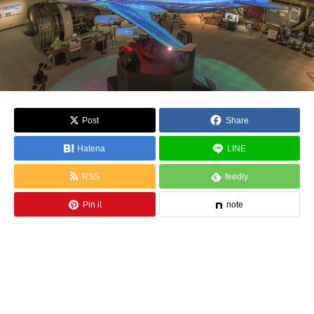
Post
Share
Hatena
LINE
RSS
feedly
Pin it
note