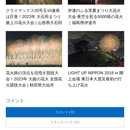
クライマックス20号玉10連発
伊達のふる里夏まつり大花火
は圧巻！2023年 大石田まつり
大会 夜空を彩る5000発の花火
最上川花火大会 | 山形県大石田
｜福島県伊達市
町
花火師の頂点を目指す競技大
LIGHT UP NIPPON 2018 in 閖
会！2023年 大曲の花火 全国花
上会場 東日本大震災後初の打
火競技大会 | 秋田県大仙市
ち上げ花火
コメント
コメント ( 0 )
トラックバック ( 0 )