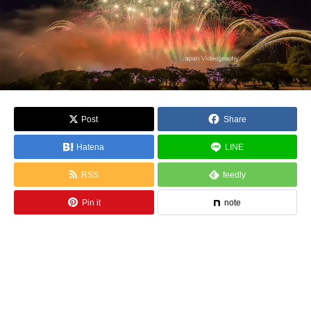
Post
Share
Hatena
LINE
RSS
feedly
Pin it
note