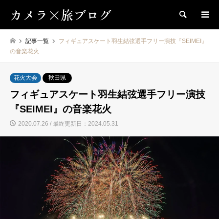
カメラ×旅ブログ
検索
記事一覧
フィギュアスケート羽生結弦選手フリー演技『SEIMEI』
の音楽花火
花火大会
秋田県
フィギュアスケート羽生結弦選手フリー演技
『SEIMEI』の音楽花火
2020.07.26 / 最終更新日：2024.05.31