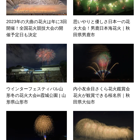
2023年の大曲の花火は年に3回
思いやりと優しさ日本一の花
開催！全国花火競技大会の開
火大会！男鹿日本海花火｜秋
催予定日も決定
田県男鹿市
ウインターフェスティバル山
内小友余目さくら花火鑑賞会
形冬の花火大会in霞城公園 | 山
花火が観賞できる桜名所｜秋
形県山形市
田県大仙市