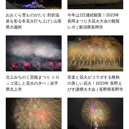
おおくら雪ものがたり 肘折温
今年は2日連続観覧！2023年
泉を彩る冬花火打ち上げ | 山形
長岡まつり大花火大会の観覧
県大蔵村
レポ | 新潟県長岡市
北上みちのく芸能まつり トロ
音楽と花火がコラボする晩秋
ッコ流しと花火の夕べ｜岩手
の美しい花火！2023年 長野え
県北上市
びす講煙火大会 | 長野県長野市