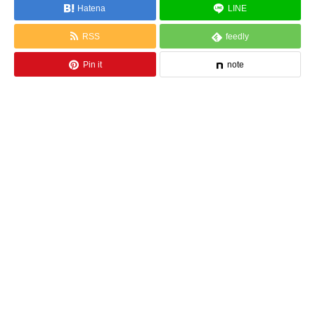
Hatena
LINE
RSS
feedly
Pin it
note