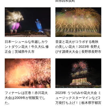
田県西和賀町
日本一シュールな年越しカウ
音楽と花火がコラボする晩秋
ントダウン花火！牛久大仏 修
の美しい花火！2023年 長野え
正会｜茨城県牛久市
びす講煙火大会 | 長野県長野市
フィナーレは圧巻！赤川花火
2023年 うつのみや花火大会 ミ
大会は2009年が初観覧でし
ュージックスターマインなど2
た。
万発打ち上げ！ | 栃木県宇都宮