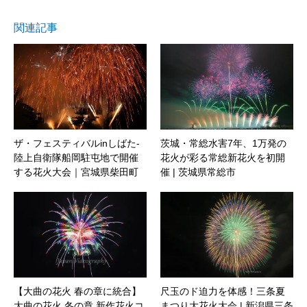
関連記事
ザ・フェスティバルinしばた-
茨城・常総水害7年、1万発の
陸上自衛隊船岡駐屯地で開催
花火が彩る常総新花火を初開
する花火大会｜宮城県柴田町
催 | 茨城県常総市
【大曲の花火 春の章に統合】
尺玉のド迫力を体感！三条夏
大曲の花火 冬の章 新作花火コ
まつり大花火大会 | 新潟県三条