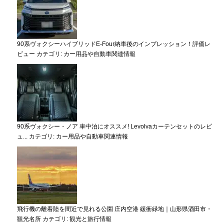
90系ヴォクシーハイブリッドE-Four納車後のインプレッション！評価レ
ビュー
カテゴリ:
カー用品や自動車関連情報
90系ヴォクシー・ノア 車中泊にオススメ! Levolvaカーテンセットのレビ
ュ...
カテゴリ:
カー用品や自動車関連情報
飛行機の離着陸を間近で見れる公園 庄内空港 緩衝緑地｜山形県酒田市・
観光名所
カテゴリ:
観光と旅行情報