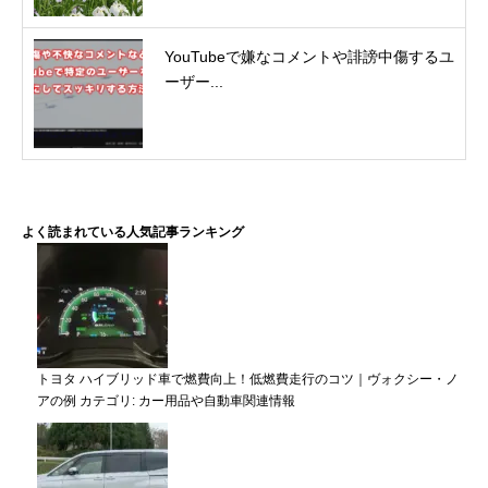
YouTubeで嫌なコメントや誹謗中傷するユ
ーザー...
盛岡どんぱとは？
中止決定からサプライズ花火へ
第0回 盛岡どんぱの映像
第0回 盛岡どんぱ 基本情報
よく読まれている人気記事ランキング
トヨタ ハイブリッド車で燃費向上！低燃費走行のコツ｜ヴォクシー・ノ
アの例
カテゴリ:
カー用品や自動車関連情報