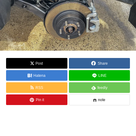
Post
Share
Hatena
LINE
RSS
feedly
Pin it
note