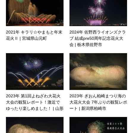
2021年 キラリ☆やまもと年末
2024年 佐野西ライオンズクラ
花火Ⅱ | 宮城県山元町
ブ 結成pre50周年記念花火大
会 | 栃木県佐野市
2023年 第1回よねざわ大花火
2023年 ぎおん柏崎まつり海の
大会の観覧レポート！激近で
大花火大会 7年ぶりの観覧レポ
ゆったり楽しめました！ | 山形
ート | 新潟県柏崎市
県米沢市