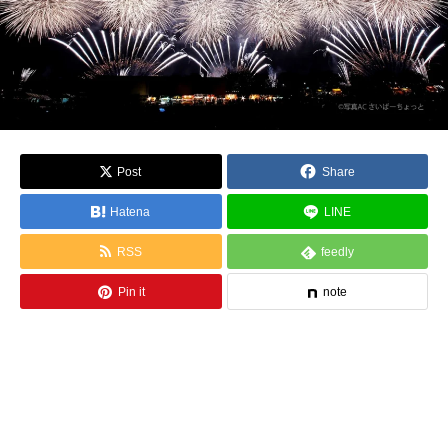
Post
Share
Hatena
LINE
RSS
feedly
Pin it
note