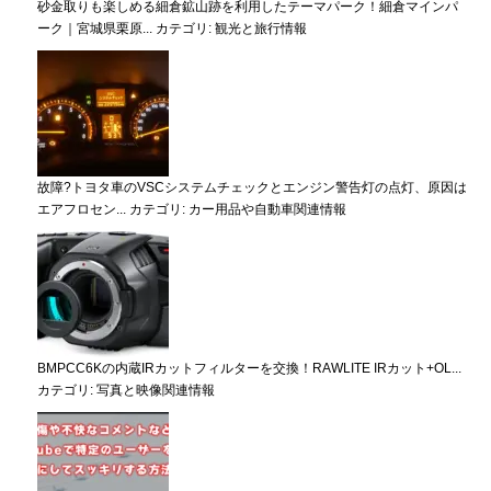
砂金取りも楽しめる細倉鉱山跡を利用したテーマパーク！細倉マインパ
ーク｜宮城県栗原...
カテゴリ:
観光と旅行情報
故障?トヨタ車のVSCシステムチェックとエンジン警告灯の点灯、原因は
エアフロセン...
カテゴリ:
カー用品や自動車関連情報
BMPCC6Kの内蔵IRカットフィルターを交換！RAWLITE IRカット+OL...
カテゴリ:
写真と映像関連情報