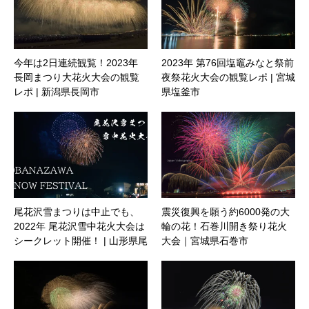
今年は2日連続観覧！2023年
2023年 第76回塩竈みなと祭前
長岡まつり大花火大会の観覧
夜祭花火大会の観覧レポ | 宮城
レポ | 新潟県長岡市
県塩釜市
尾花沢雪まつりは中止でも、
震災復興を願う約6000発の大
2022年 尾花沢雪中花火大会は
輪の花！石巻川開き祭り花火
シークレット開催！ | 山形県尾
大会｜宮城県石巻市
花沢市