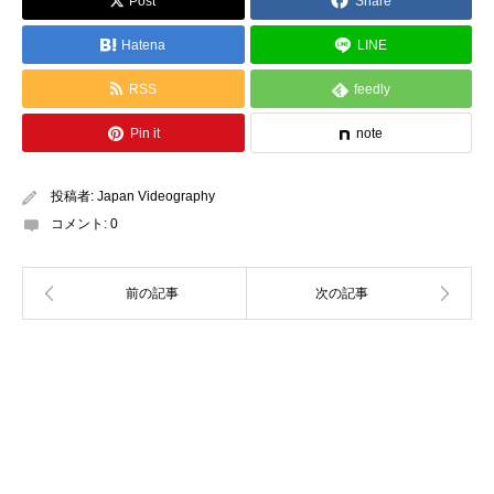
Post
Share
Hatena
LINE
RSS
feedly
Pin it
note
投稿者:
Japan Videography
コメント:
0