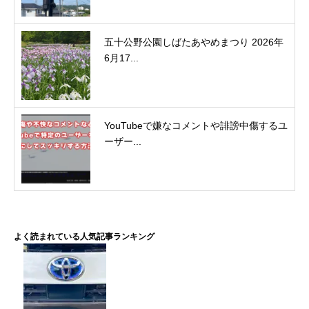
五十公野公園しばたあやめまつり 2026年
6月17...
土浦全国花火競技大会の歴史
花火競技大会の内容
10号玉の部
YouTubeで嫌なコメントや誹謗中傷するユ
スターマインの部
ーザー...
創造花火の部
大会提供ワイドスターマイン 土浦花
土浦全国花火競技大会 日程や交通アク
よく読まれている人気記事ランキング