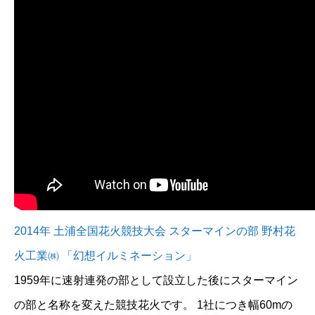
2014年 土浦全国花火競技大会 スターマインの部 野村花
火工業㈱ 「幻想イルミネーション」
1959年に速射連発の部として設立した後にスターマイン
の部と名称を変えた競技花火です。 1社につき幅60mの