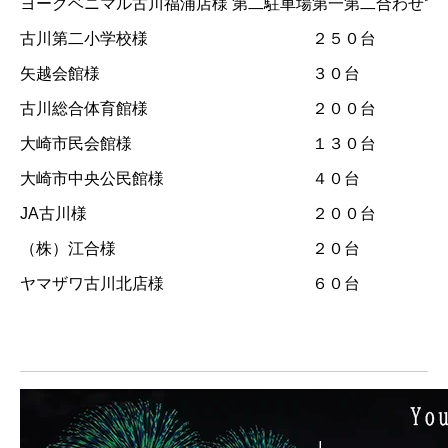
ヨークベニマル古川福浦店様 第二駐車場
第一第二合わせて
古川第二小学校様
２５０台
矢越会館様
３０台
古川総合体育館様
２００台
大崎市民会館様
１３０台
大崎市中央公民館様
４０台
JA古川様
２００台
（株）江合様
２０台
ヤマザワ古川北店様
６０台