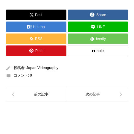
Post
Share
Hatena
LINE
RSS
feedly
Pin it
note
投稿者:
Japan Videography
コメント:
0