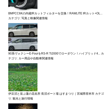
BMPCC6Kの内蔵IRカットフィルターを交換！RAWLITE IRカット+OL...
カテゴリ:
写真と映像関連情報
90系ヴォクシーE-FourをRS-R Ti2000でローダウン！ハイブリッド4...
カ
テゴリ:
カー用品や自動車関連情報
伊豆沼と並ぶ蓮の花名所 長沼ボート場 はすまつり｜宮城県登米市
カテゴ
リ:
観光と旅行情報