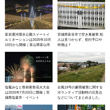
富岩運河環水公園スイートイ
宮城県富谷市で空き巣被害 犯
ルミネーションは2025年10月
人は見つからず、犯行手口や
10日から開催｜富山県富山市
特徴は？
塩竈みなと祭前夜祭花火大会
台風19号の豪雨被害に関する
は2025年7月20日に開催｜宮
ボランティア活動時の注意点
城県塩釜市・イベント
などについてまとめました。