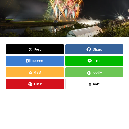
Post
Share
Hatena
LINE
RSS
feedly
Pin it
note