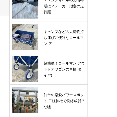
エンジンオイルの交換時
期は？メーカー指定の走
行距…
キャンプなどの大荷物持
ち運びに便利なコールマ
ン ア…
超簡単！コールマン アウ
トドアワゴンの車輪(タ
イヤ)…
仙台の恋愛パワースポッ
ト 二柱神社で良縁成就？
な嘘…