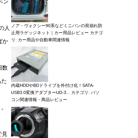
ベン
ノア・ヴォクシー90系などミニバンの荷崩れ防
の人
止用ラゲッジネット｜カー用品レビュー
カテゴ
リ:
カー用品や自動車関連情報
ばか
回数
あた
内蔵HDDやBDドライブを外付け化！SATA-
USB3.0変換アダプターUD-3...
カテゴリ:
パソ
コン関連情報・商品レビュー
・。
で見