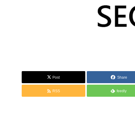
Post
Share
RSS
feedly