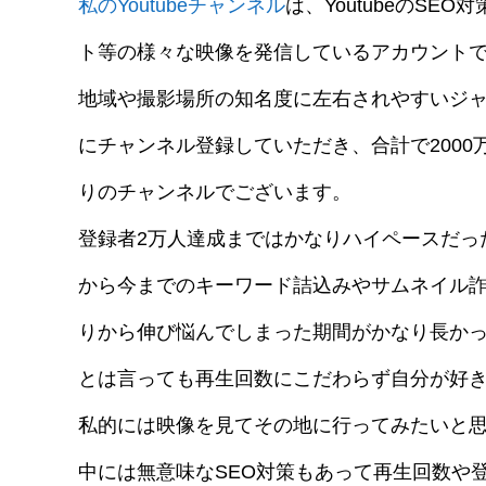
私のYoutubeチャンネル
は、YoutubeのS
ト等の様々な映像を発信しているアカウント
地域や撮影場所の知名度に左右されやすいジャン
にチャンネル登録していただき、合計で200
りのチャンネルでございます。
登録者2万人達成まではかなりハイペースだった
から今までのキーワード詰込みやサムネイル
りから伸び悩んでしまった期間がかなり長か
とは言っても再生回数にこだわらず自分が好
私的には映像を見てその地に行ってみたいと
中には無意味なSEO対策もあって再生回数や