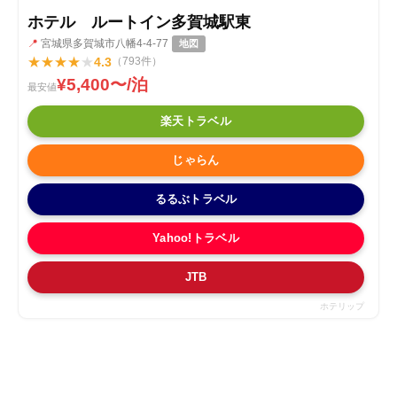
ホテル ルートイン多賀城駅東
📍
宮城県多賀城市八幡4-4-77
地図
★
★
★
★
★
4.3
（793件）
¥5,400〜/泊
最安値
楽天トラベル
じゃらん
るるぶトラベル
Yahoo!トラベル
JTB
ホテリップ