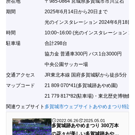
所在地
〒985-0864 宮城県多賀城市市川立石
期間
2025年6月14日から20日まで
光のインスタレーション 2024年6月18日
時間
10:00~16:00 (光のインスタレーション 19:0
駐車場
合計298台
協力金 普通車300円 バス1台3000円
中央公園サッカー場
交通アクセス
JR東北本線 国府多賀城駅から徒歩5分
マップコード
21 809 070*41(多賀城跡あやめ園)
21 779 817*82(駐車場)・東北歴史
関連ウェブサイト
多賀城市ウェブサイトあやめまつり特設
2022.06.26
2025.05.01
多賀城跡あやめまつり 300万本
の花々が美しい多賀城跡あやめ