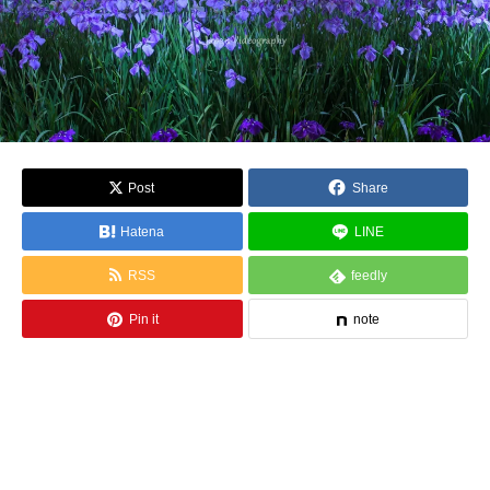
Post
Share
Hatena
LINE
RSS
feedly
Pin it
note