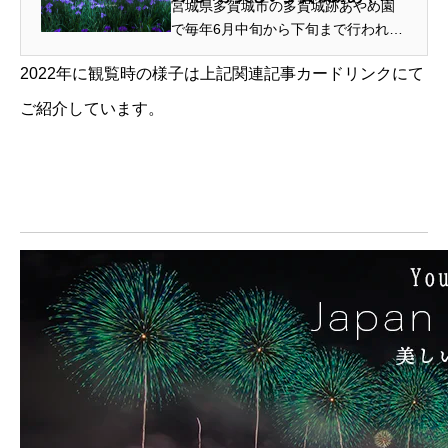
宮城県多賀城市の多賀城跡あやめ園
園 | 宮城県多賀城市
で毎年6月中旬から下旬まで行われて
いる「多賀城跡あやめまつり」は、
2022年に観覧時の様子は上記関連記事カードリンクにて
二万一千平方メートルの敷地に約800
種類300万本の菖蒲やハナショウブ、
ご紹介しています。
カキツバタなどの花が美しく咲き誇
り...